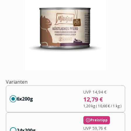
Varianten
UVP
14,94 €
12,79 €
6x200g
1,20 kg
(
10,66 €
/ 1
kg
)
Preistipp
UVP
59,76 €
24x200g