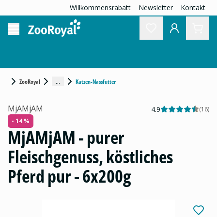
Willkommensrabatt
Newsletter
Kontakt
...
ZooRoyal
Katzen-Nassfutter
MjAMjAM
4.9
(
16
)
- 14 %
MjAMjAM - purer
Fleischgenuss, köstliches
Pferd pur - 6x200g