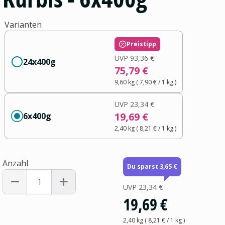
Varianten
Preistipp
UVP
93,36 €
24x400g
75,79 €
9,60 kg
(
7,90 €
/ 1
kg
)
UVP
23,34 €
19,69 €
6x400g
2,40 kg
(
8,21 €
/ 1
kg
)
Anzahl
Du sparst 3,65 €
UVP
23,34 €
19,69 €
2,40 kg
(
8,21 €
/ 1
kg
)