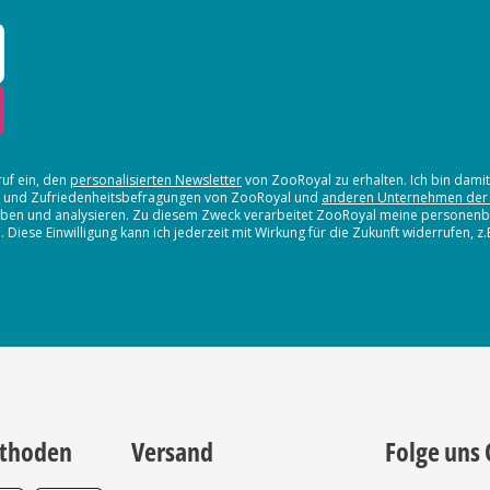
ruf ein, den
personalisierten Newsletter
von ZooRoyal zu erhalten. Ich bin dami
en und Zufriedenheitsbefragungen von ZooRoyal und
anderen Unternehmen der
erheben und analysieren. Zu diesem Zweck verarbeitet ZooRoyal meine persone
iese Einwilligung kann ich jederzeit mit Wirkung für die Zukunft widerrufen, z
thoden
Versand
Folge uns 