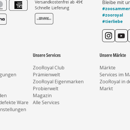
Versandkostenfrei ab 49€
Bleibe mit u
Schnelle Lieferung
#zoosamme
#zooroyal
#tierliebe
Unsere Services
Unsere Märkte
ZooRoyal Club
Märkte
ngungen
Prämienwelt
Services im M
ZooRoyal Eigenmarken
ZooRoyal in 
Probierwelt
Markt
den
Magazin
defekte Ware
Alle Services
instellungen