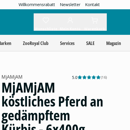
Willkommensrabatt
Newsletter
Kontakt
Wunschliste
Mein Konto
Warenkorb
Marken
ZooRoyal Club
Services
SALE
Magazin
MjAMjAM
5.0
(
16
)
MjAMjAM
köstliches Pferd an
gedämpftem
Kürbis - 6x400g