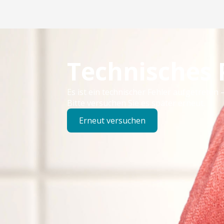
Technisches
Es ist ein technischer Fehler aufgetreten –
Bitte versuchen Sie es später erneut.
Erneut versuchen