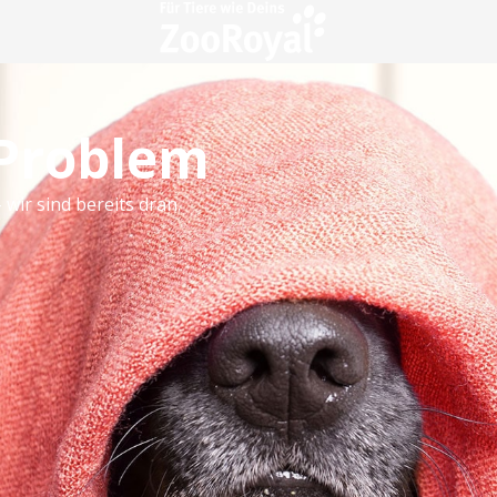
 Problem
 wir sind bereits dran.