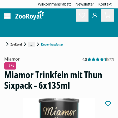
Willkommensrabatt
Newsletter
Kontakt
...
ZooRoyal
Katzen-Nassfutter
Miamor
4.8
(
77
)
- 7 %
Miamor Trinkfein mit Thun
Sixpack - 6x135ml