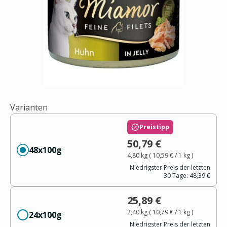
Varianten
Preistipp
50,79 €
48x100g
4,80 kg
(
10,59 €
/ 1
kg
)
Niedrigster Preis der letzten
30 Tage:
48,39 €
25,89 €
2,40 kg
(
10,79 €
/ 1
kg
)
24x100g
Niedrigster Preis der letzten