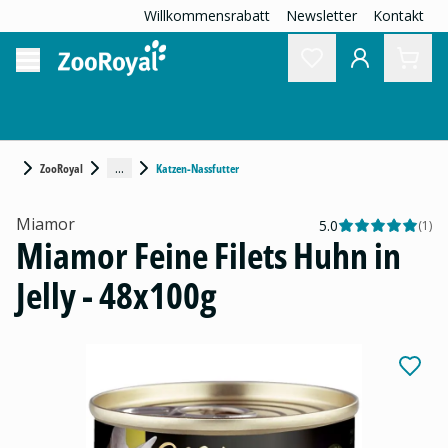
Willkommensrabatt
Newsletter
Kontakt
...
ZooRoyal
Katzen-Nassfutter
Miamor
5.0
(
1
)
Miamor Feine Filets Huhn in
Jelly - 48x100g