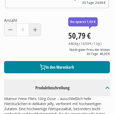
30 Tage:
24,69 €
Anzahl
Du sparst 1,53 €
50,79 €
4,80 kg
(
10,59 €
/ 1
kg
)
Niedrigster Preis der letzten
30 Tage:
48,39 €
In den Warenkorb
Produktbeschreibung
Miamor Feine Filets 100g-Dose – ausschließlich helle
Filetstückchen in delikater Jelly, verfeinert mit hochwertigen
Zutaten. Eine hochwertige Filetspezialität, besonders leicht
verdaulich und hochbekömmlich, für die anspruchsvolle Katze.