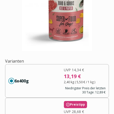
Varianten
UVP
14,34 €
13,19 €
6x400g
2,40 kg
(
5,50 €
/ 1
kg
)
Niedrigster Preis der letzten
30 Tage:
12,89 €
Preistipp
UVP
28,68 €