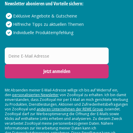
Newsletter abonieren und Vorteile sichern:
Exklusive Angebote & Gutscheine
Hilfreiche Tipps zu aktuellen Themen
Individuelle Produktempfehlung
Deine E-Mail Adresse
Jetzt anmelden
Mit Absenden meiner E-Mail-Adresse willige ich bis auf Widerruf ein,
den
personalisierten Newsletter
von ZooRoyal zu erhalten. Ich bin damit
einverstanden, dass ZooRoyal mir per E-Mail an mich gerichtete Werbung
zu Produkten, Dienstleistungen, Aktionen und Zufriedenheitsbefragungen
von ZooRoyal und
anderen Unternehmen der REWE Group
zusendet.
ZooRoyal darf zur Werbeoptimierung die Öffnung der E-Mails sowie
Klicks auf enthaltene Links erheben und analysieren. Zu diesem Zweck
verarbeitet ZooRoyal meine personenbezogenen Daten. Nähere
Informationen zur Verarbeitung meiner Daten kann ich
den Datenschutzhinweisen entnehmen. Diese Einwilligung kann ich