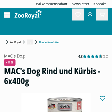
Willkommensrabatt
Newsletter
Kontakt
...
ZooRoyal
Hunde-Nassfutter
MAC's Dog
4.8
(
20
)
- 8 %
MAC's Dog Rind und Kürbis -
6x400g