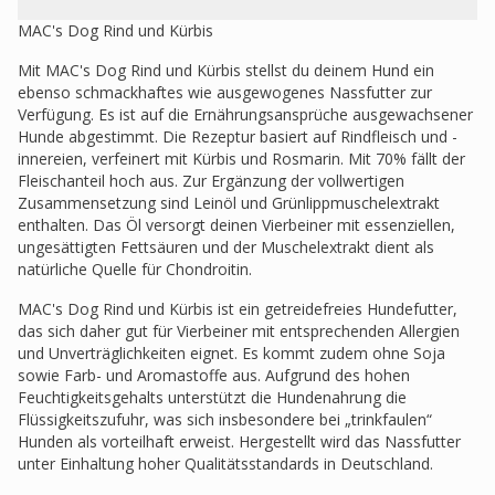
MAC's Dog Rind und Kürbis
Mit MAC's Dog Rind und Kürbis stellst du deinem Hund ein
ebenso schmackhaftes wie ausgewogenes Nassfutter zur
Verfügung. Es ist auf die Ernährungsansprüche ausgewachsener
Hunde abgestimmt. Die Rezeptur basiert auf Rindfleisch und -
innereien, verfeinert mit Kürbis und Rosmarin. Mit 70% fällt der
Fleischanteil hoch aus. Zur Ergänzung der vollwertigen
Zusammensetzung sind Leinöl und Grünlippmuschelextrakt
enthalten. Das Öl versorgt deinen Vierbeiner mit essenziellen,
ungesättigten Fettsäuren und der Muschelextrakt dient als
natürliche Quelle für Chondroitin.
MAC's Dog Rind und Kürbis ist ein getreidefreies Hundefutter,
das sich daher gut für Vierbeiner mit entsprechenden Allergien
und Unverträglichkeiten eignet. Es kommt zudem ohne Soja
sowie Farb- und Aromastoffe aus. Aufgrund des hohen
Feuchtigkeitsgehalts unterstützt die Hundenahrung die
Flüssigkeitszufuhr, was sich insbesondere bei „trinkfaulen“
Hunden als vorteilhaft erweist. Hergestellt wird das Nassfutter
unter Einhaltung hoher Qualitätsstandards in Deutschland.