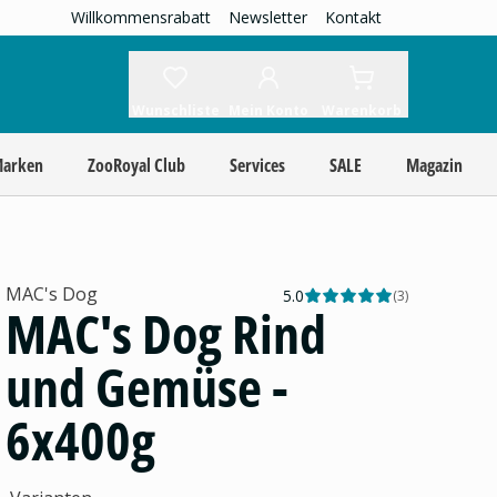
Willkommensrabatt
Newsletter
Kontakt
Wunschliste
Mein Konto
Warenkorb
Marken
ZooRoyal Club
Services
SALE
Magazin
MAC's Dog
5.0
(
3
)
MAC's Dog Rind
und Gemüse -
6x400g