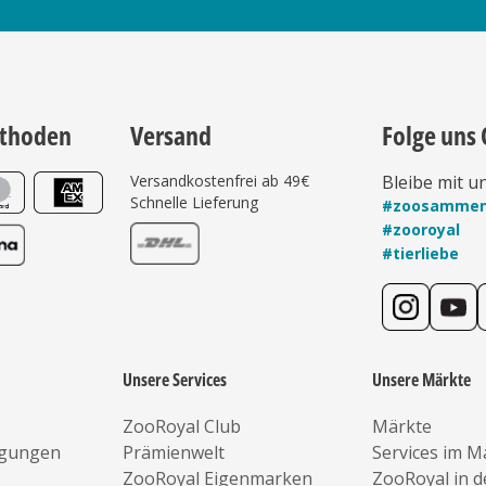
thoden
Versand
Folge uns 
Versandkostenfrei ab 49€
Bleibe mit u
Schnelle Lieferung
#zoosamme
#zooroyal
#tierliebe
Unsere Services
Unsere Märkte
ZooRoyal Club
Märkte
ngungen
Prämienwelt
Services im M
ZooRoyal Eigenmarken
ZooRoyal in 