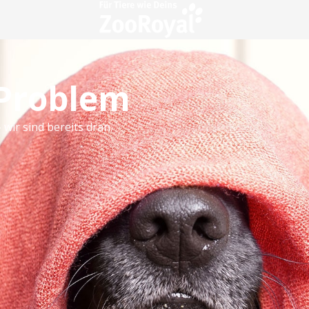
 Problem
 wir sind bereits dran.