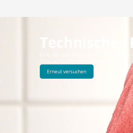
Technisches
Es ist ein technischer Fehler aufgetreten –
Bitte versuchen Sie es später erneut.
Erneut versuchen