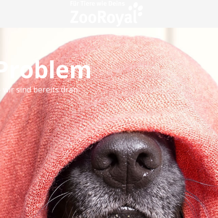
 Problem
 wir sind bereits dran.