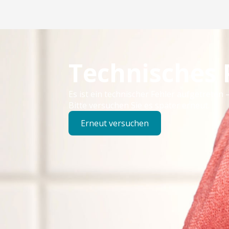
Technisches
Es ist ein technischer Fehler aufgetreten –
Bitte versuchen Sie es später erneut.
Erneut versuchen