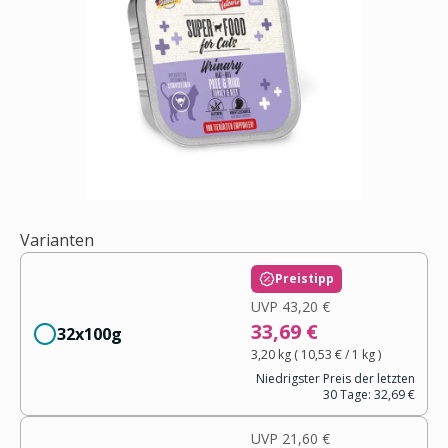
Varianten
Preistipp
UVP
43,20 €
33,69 €
32x100g
3,20 kg
(
10,53 €
/ 1
kg
)
Niedrigster Preis der letzten
30 Tage:
32,69 €
UVP
21,60 €