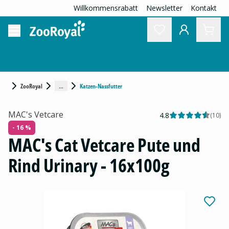
Willkommensrabatt
Newsletter
Kontakt
...
ZooRoyal
Katzen-Nassfutter
MAC's Vetcare
4.8
(
10
)
- 16 %
MAC's Cat Vetcare Pute und
Rind Urinary - 16x100g