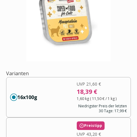
Varianten
UVP
21,60 €
18,39 €
16x100g
1,60 kg
(
11,50 €
/ 1
kg
)
Niedrigster Preis der letzten
30 Tage:
17,99 €
Preistipp
UVP
43,20 €