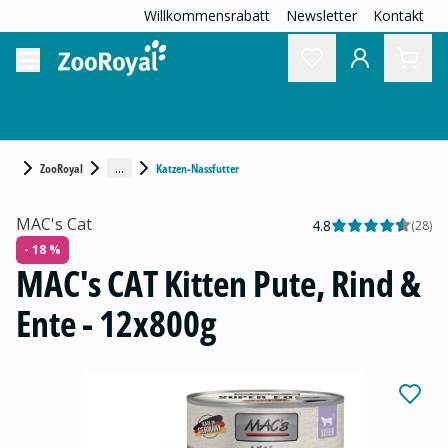
Willkommensrabatt
Newsletter
Kontakt
...
ZooRoyal
Katzen-Nassfutter
MAC's Cat
4.8
(
28
)
- 18 %
MAC's CAT Kitten Pute, Rind &
Ente - 12x800g