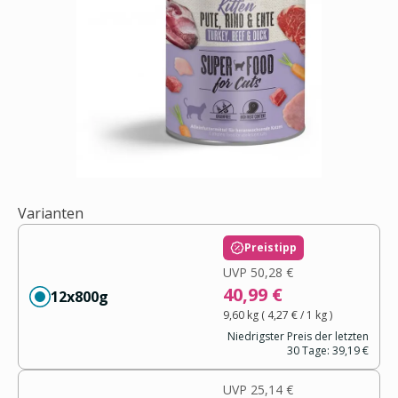
Varianten
Preistipp
UVP
50,28 €
40,99 €
12x800g
9,60 kg
(
4,27 €
/ 1
kg
)
Niedrigster Preis der letzten
30 Tage:
39,19 €
UVP
25,14 €