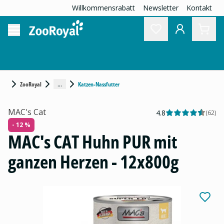
Willkommensrabatt
Newsletter
Kontakt
...
ZooRoyal
Katzen-Nassfutter
MAC's Cat
4.8
(
62
)
- 12 %
MAC's CAT Huhn PUR mit
ganzen Herzen - 12x800g