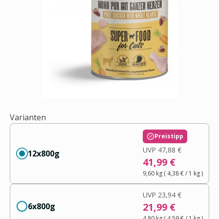
Varianten
Preistipp
UVP
47,88 €
12x800g
41,99 €
9,60 kg
(
4,38 €
/ 1
kg
)
UVP
23,94 €
21,99 €
6x800g
4,80 kg
(
4,59 €
/ 1
kg
)