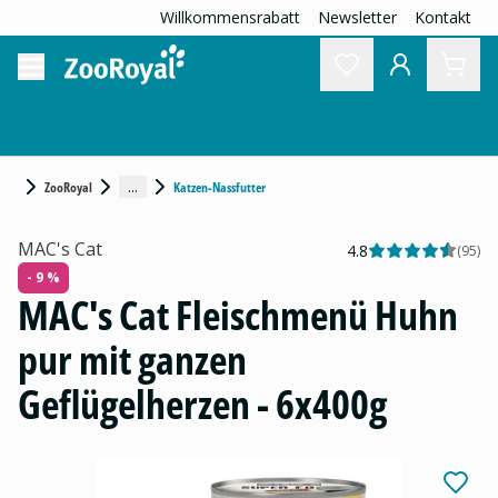
Willkommensrabatt
Newsletter
Kontakt
...
ZooRoyal
Katzen-Nassfutter
MAC's Cat
4.8
(
95
)
- 9 %
MAC's Cat Fleischmenü Huhn
pur mit ganzen
Geflügelherzen - 6x400g