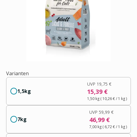
Varianten
UVP
19,75 €
15,39 €
1,5kg
1,50 kg
(
10,26 €
/ 1
kg
)
UVP
59,99 €
46,99 €
7kg
7,00 kg
(
6,72 €
/ 1
kg
)