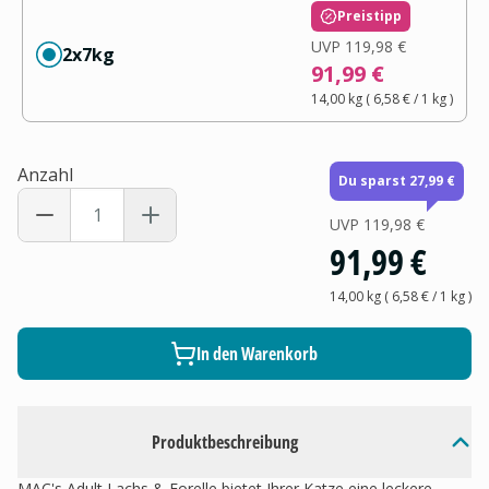
Preistipp
UVP
119,98 €
2x7kg
91,99 €
14,00 kg
(
6,58 €
/ 1
kg
)
Anzahl
Du sparst 27,99 €
UVP
119,98 €
91,99 €
14,00 kg
(
6,58 €
/ 1
kg
)
In den Warenkorb
Produktbeschreibung
MAC's Adult Lachs & Forelle bietet Ihrer Katze eine leckere