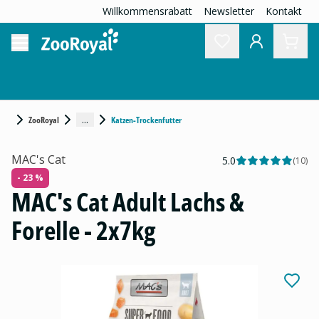
Willkommensrabatt
Newsletter
Kontakt
...
ZooRoyal
Katzen-Trockenfutter
MAC's Cat
5.0
(
10
)
- 23 %
MAC's Cat Adult Lachs &
Forelle - 2x7kg