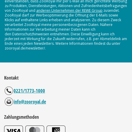
einverstanden, dass ZooRoyal mir per E-Mail an mich gerichtete Werbung
zu Produkten, Dienstleistungen, Aktionen und Zufriedenheitsbefragungen
von ZooRoyal und
anderen Unternehmen der REWE Group
zusendet.
ZooRoyal darf zur Werbeoptimierung die Öffnung der E-Mails sowie
Klicks auf enthaltene Links erheben und analysieren. Zu diesem Zweck
verarbeitet ZooRoyal meine personenbezogenen Daten. Nähere
Informationen zur Verarbeitung meiner Daten kann ich
den Datenschutzhinweisen entnehmen. Diese Einwilligung kann ich
jederzeit mit Wirkung für die Zukunft widerrufen, z.B. per Abmeldelink am
Ende eines jeden Newsletters. Weitere Informationen findest du unter
zooroyal.de/newsletter/.
Kontakt
0221/1773-1000
info@zooroyal.de
Zahlungsmethoden