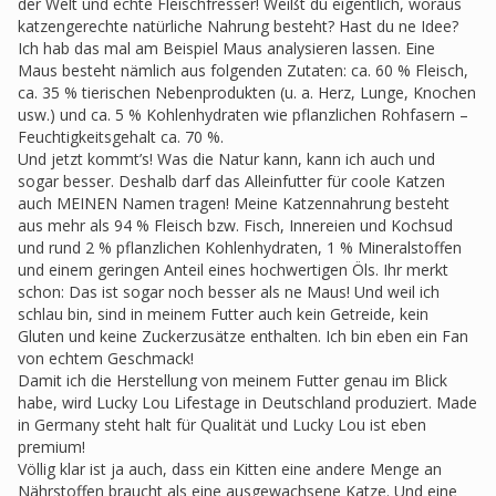
der Welt und echte Fleischfresser! Weißt du eigentlich, woraus
katzengerechte natürliche Nahrung besteht? Hast du ne Idee?
Ich hab das mal am Beispiel Maus analysieren lassen. Eine
Maus besteht nämlich aus folgenden Zutaten: ca. 60 % Fleisch,
ca. 35 % tierischen Nebenprodukten (u. a. Herz, Lunge, Knochen
usw.) und ca. 5 % Kohlenhydraten wie pflanzlichen Rohfasern –
Feuchtigkeitsgehalt ca. 70 %.
Und jetzt kommt’s! Was die Natur kann, kann ich auch und
sogar besser. Deshalb darf das Alleinfutter für coole Katzen
auch MEINEN Namen tragen! Meine Katzennahrung besteht
aus mehr als 94 % Fleisch bzw. Fisch, Innereien und Kochsud
und rund 2 % pflanzlichen Kohlenhydraten, 1 % Mineralstoffen
und einem geringen Anteil eines hochwertigen Öls. Ihr merkt
schon: Das ist sogar noch besser als ne Maus! Und weil ich
schlau bin, sind in meinem Futter auch kein Getreide, kein
Gluten und keine Zuckerzusätze enthalten. Ich bin eben ein Fan
von echtem Geschmack!
Damit ich die Herstellung von meinem Futter genau im Blick
habe, wird Lucky Lou Lifestage in Deutschland produziert. Made
in Germany steht halt für Qualität und Lucky Lou ist eben
premium!
Völlig klar ist ja auch, dass ein Kitten eine andere Menge an
Nährstoffen braucht als eine ausgewachsene Katze. Und eine