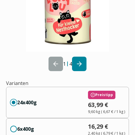
1
4
Varianten
Preistipp
24x400g
63,99 €
9,60 kg
(
6,67 €
/ 1
kg
)
16,29 €
6x400g
2,40 kg
(
6,79 €
/ 1
kg
)