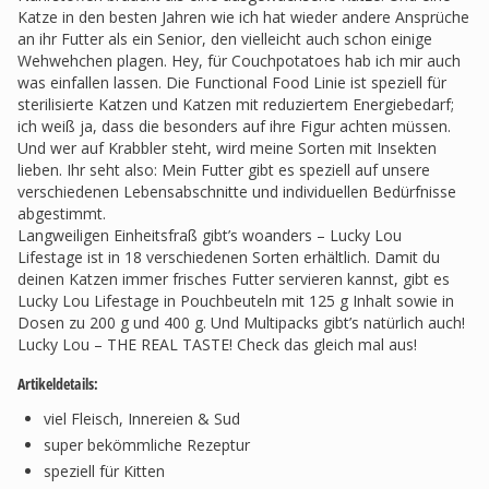
Katze in den besten Jahren wie ich hat wieder andere Ansprüche
an ihr Futter als ein Senior, den vielleicht auch schon einige
Wehwehchen plagen. Hey, für Couchpotatoes hab ich mir auch
was einfallen lassen. Die Functional Food Linie ist speziell für
sterilisierte Katzen und Katzen mit reduziertem Energiebedarf;
ich weiß ja, dass die besonders auf ihre Figur achten müssen.
Und wer auf Krabbler steht, wird meine Sorten mit Insekten
lieben. Ihr seht also: Mein Futter gibt es speziell auf unsere
verschiedenen Lebensabschnitte und individuellen Bedürfnisse
abgestimmt.
Langweiligen Einheitsfraß gibt’s woanders – Lucky Lou
Lifestage ist in 18 verschiedenen Sorten erhältlich. Damit du
deinen Katzen immer frisches Futter servieren kannst, gibt es
Lucky Lou Lifestage in Pouchbeuteln mit 125 g Inhalt sowie in
Dosen zu 200 g und 400 g. Und Multipacks gibt’s natürlich auch!
Lucky Lou – THE REAL TASTE! Check das gleich mal aus!
Artikeldetails:
viel Fleisch, Innereien & Sud
super bekömmliche Rezeptur
speziell für Kitten