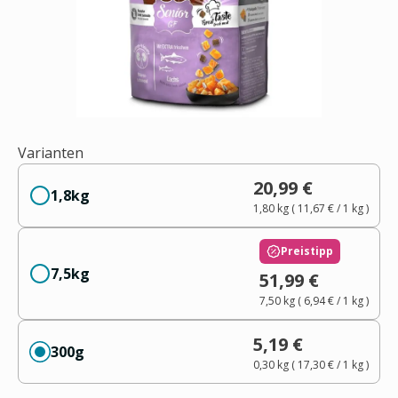
Varianten
20,99 €
1,8kg
1,80 kg
(
11,67 €
/ 1
kg
)
Preistipp
7,5kg
51,99 €
7,50 kg
(
6,94 €
/ 1
kg
)
5,19 €
300g
0,30 kg
(
17,30 €
/ 1
kg
)