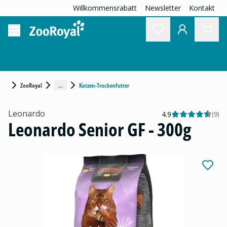
Willkommensrabatt
Newsletter
Kontakt
...
ZooRoyal
Katzen-Trockenfutter
Leonardo
4.9
(
9
)
Leonardo Senior GF - 300g