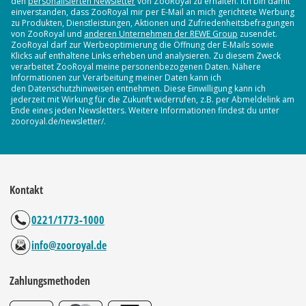
den
personalisierten Newsletter
von ZooRoyal zu erhalten. Ich bin damit
einverstanden, dass ZooRoyal mir per E-Mail an mich gerichtete Werbung
zu Produkten, Dienstleistungen, Aktionen und Zufriedenheitsbefragungen
von ZooRoyal und
anderen Unternehmen der REWE Group
zusendet.
ZooRoyal darf zur Werbeoptimierung die Öffnung der E-Mails sowie
Klicks auf enthaltene Links erheben und analysieren. Zu diesem Zweck
verarbeitet ZooRoyal meine personenbezogenen Daten. Nähere
Informationen zur Verarbeitung meiner Daten kann ich
den Datenschutzhinweisen entnehmen. Diese Einwilligung kann ich
jederzeit mit Wirkung für die Zukunft widerrufen, z.B. per Abmeldelink am
Ende eines jeden Newsletters. Weitere Informationen findest du unter
zooroyal.de/newsletter/.
Kontakt
0221/1773-1000
info@zooroyal.de
Zahlungsmethoden