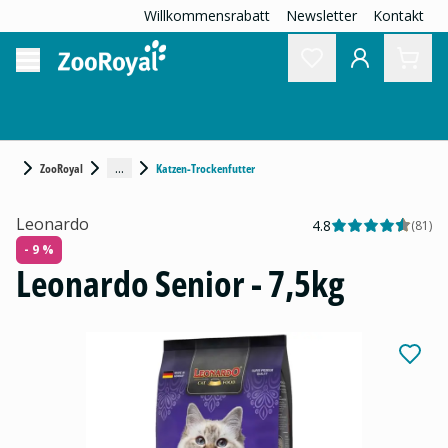
Willkommensrabatt
Newsletter
Kontakt
...
ZooRoyal
Katzen-Trockenfutter
Leonardo
4.8
(
81
)
- 9 %
Leonardo Senior - 7,5kg