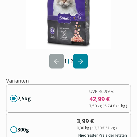
1
2
Varianten
UVP
46,99 €
42,99 €
7,5kg
7,50 kg
(
5,74 €
/ 1
kg
)
3,99 €
0,30 kg
(
13,30 €
/ 1
kg
)
300g
Niedrigster Preis der letzten