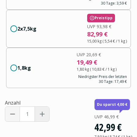
30 Tage:
3,59 €
Preistipp
UVP
93,98 €
2x7,5kg
82,99 €
15,00 kg
(
5,54 €
/ 1
kg
)
UVP
20,69 €
19,49 €
1,8kg
1,80 kg
(
10,83 €
/ 1
kg
)
Niedrigster Preis der letzten
30 Tage:
17,49 €
Anzahl
Du sparst 4,00 €
UVP
46,99 €
42,99 €
7,50 kg
(
5,74 €
/ 1
kg
)