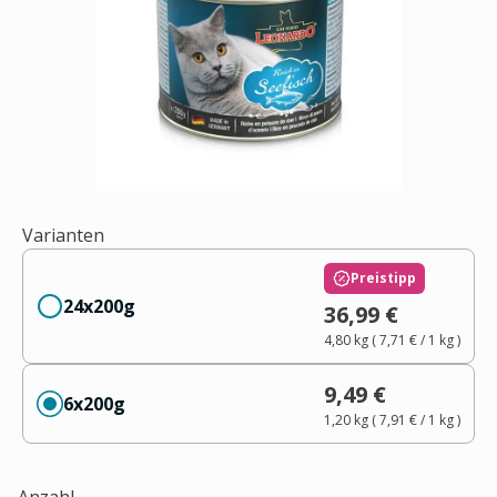
Varianten
Preistipp
24x200g
36,99 €
4,80 kg
(
7,71 €
/ 1
kg
)
9,49 €
6x200g
1,20 kg
(
7,91 €
/ 1
kg
)