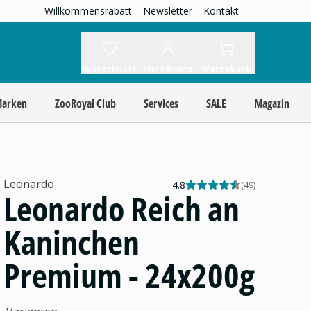
Willkommensrabatt
Newsletter
Kontakt
Wunschliste
Mein Konto
Warenkorb
Marken
ZooRoyal Club
Services
SALE
Magazin
Leonardo
4.8
(
49
)
Leonardo Reich an
Kaninchen
Premium - 24x200g