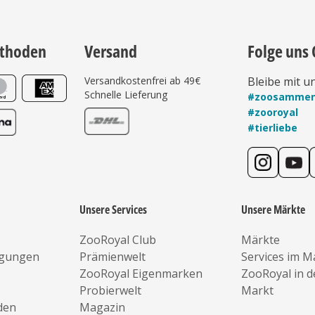
thoden
Versand
Folge uns 
Versandkostenfrei ab 49€
Bleibe mit u
Schnelle Lieferung
#zoosamme
#zooroyal
#tierliebe
Unsere Services
Unsere Märkte
ZooRoyal Club
Märkte
ngungen
Prämienwelt
Services im M
ZooRoyal Eigenmarken
ZooRoyal in 
Probierwelt
Markt
den
Magazin