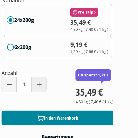
Varianten
Preistipp
24x200g
35,49 €
4,80 kg
(
7,40 €
/ 1
kg
)
9,19 €
6x200g
1,20 kg
(
7,66 €
/ 1
kg
)
Anzahl
Du sparst 1,71 €
35,49 €
4,80 kg
(
7,40 €
/ 1
kg
)
In den Warenkorb
Bewertungen