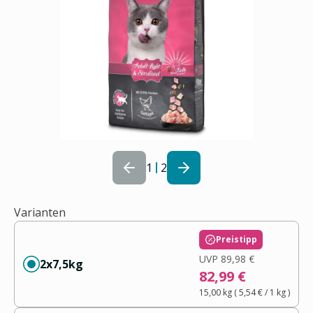
1
2
Varianten
Preistipp
UVP
89,98 €
2x7,5kg
82,99 €
15,00 kg
(
5,54 €
/ 1
kg
)