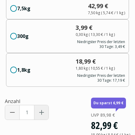
42,99 €
7,5kg
7,50 kg
(
5,74 €
/ 1
kg
)
3,99 €
0,30 kg
(
13,30 €
/ 1
kg
)
300g
Niedrigster Preis der letzten
30 Tage:
3,49 €
18,99 €
1,80 kg
(
10,55 €
/ 1
kg
)
1,8kg
Niedrigster Preis der letzten
30 Tage:
17,19 €
Anzahl
Du sparst 6,99 €
UVP
89,98 €
82,99 €
15,00 kg
(
5,54 €
/ 1
kg
)