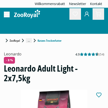
Willkommensrabatt
Newsletter
Kontakt
...
ZooRoyal
Katzen-Trockenfutter
Leonardo
4.9
(
54
)
- 8 %
Leonardo Adult Light -
2x7,5kg