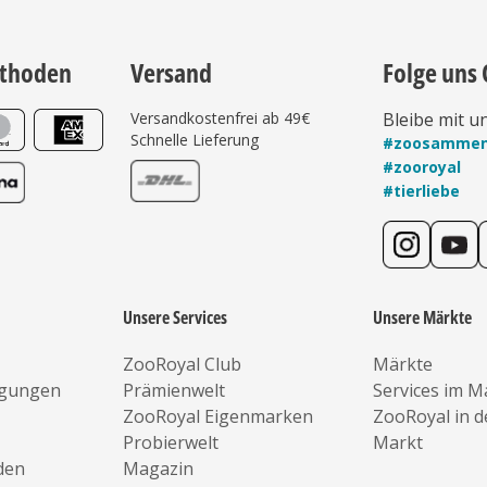
thoden
Versand
Folge uns 
Versandkostenfrei ab 49€
Bleibe mit u
Schnelle Lieferung
#zoosamme
#zooroyal
#tierliebe
Unsere Services
Unsere Märkte
ZooRoyal Club
Märkte
ngungen
Prämienwelt
Services im M
ZooRoyal Eigenmarken
ZooRoyal in 
Probierwelt
Markt
den
Magazin