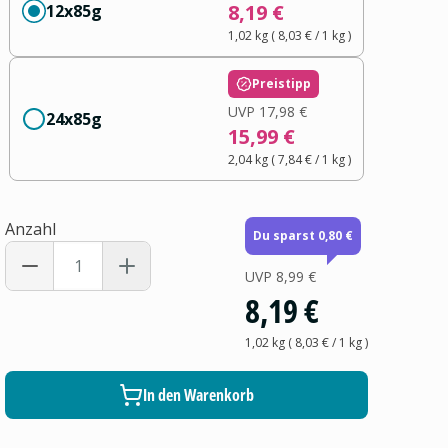
8,19 €
12x85g
1,02 kg
(
8,03 €
/ 1
kg
)
Preistipp
UVP
17,98 €
24x85g
15,99 €
2,04 kg
(
7,84 €
/ 1
kg
)
Anzahl
Du sparst 0,80 €
UVP
8,99 €
8,19 €
1,02 kg
(
8,03 €
/ 1
kg
)
In den Warenkorb