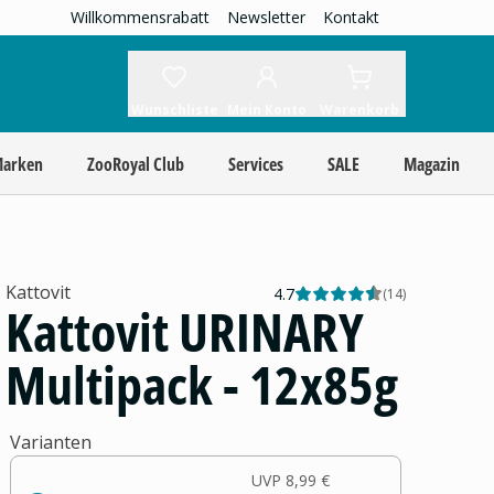
Willkommensrabatt
Newsletter
Kontakt
Wunschliste
Mein Konto
Warenkorb
Marken
ZooRoyal Club
Services
SALE
Magazin
Kattovit
4.7
(
14
)
Kattovit URINARY
Multipack - 12x85g
Varianten
UVP
8,99 €