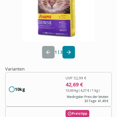
1
3
Varianten
UVP
52,99 €
42,69 €
10kg
10,00 kg
(
4,27 €
/ 1
kg
)
Niedrigster Preis der letzten
30 Tage:
41,49 €
Preistipp