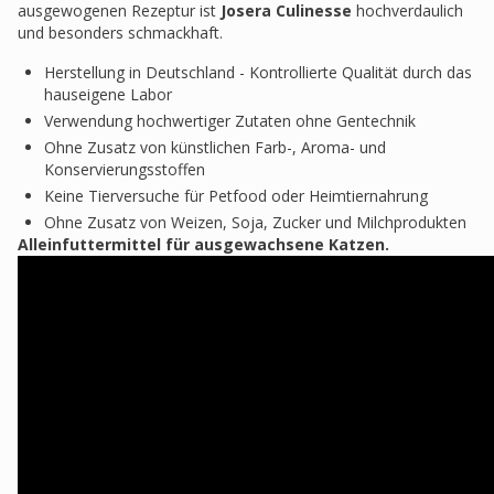
ausgewogenen Rezeptur ist
Josera Culinesse
hochverdaulich
und besonders schmackhaft.
Herstellung in Deutschland - Kontrollierte Qualität durch das
hauseigene Labor
Verwendung hochwertiger Zutaten ohne Gentechnik
Ohne Zusatz von künstlichen Farb-, Aroma- und
Konservierungsstoffen
Keine Tierversuche für Petfood oder Heimtiernahrung
Ohne Zusatz von Weizen, Soja, Zucker und Milchprodukten
Alleinfuttermittel für ausgewachsene Katzen.