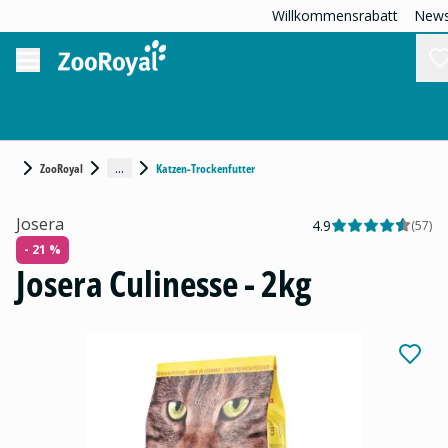
Willkommensrabatt
News
...
ZooRoyal
Katzen-Trockenfutter
Josera
4.9
(
57
)
- 21 %
Josera Culinesse - 2kg