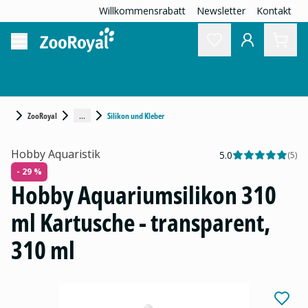
Willkommensrabatt
Newsletter
Kontakt
...
ZooRoyal
Silikon und Kleber
Hobby Aquaristik
5.0
(
5
)
- 29 %
Hobby Aquariumsilikon 310
ml Kartusche - transparent,
310 ml