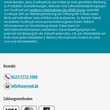
einverstanden, dass ZooRoyal mir per E-Mail an mich gerichtete Werbung
zu Produkten, Dienstleistungen, Aktionen und Zufriedenheitsbefragungen
von ZooRoyal und
anderen Unternehmen der REWE Group
zusendet.
ZooRoyal darf zur Werbeoptimierung die Öffnung der E-Mails sowie
Klicks auf enthaltene Links erheben und analysieren. Zu diesem Zweck
verarbeitet ZooRoyal meine personenbezogenen Daten. Nähere
Informationen zur Verarbeitung meiner Daten kann ich
den Datenschutzhinweisen entnehmen. Diese Einwilligung kann ich
jederzeit mit Wirkung für die Zukunft widerrufen, z.B. per Abmeldelink am
Ende eines jeden Newsletters. Weitere Informationen findest du unter
zooroyal.de/newsletter/.
Kontakt
0221/1773-1000
info@zooroyal.de
Zahlungsmethoden