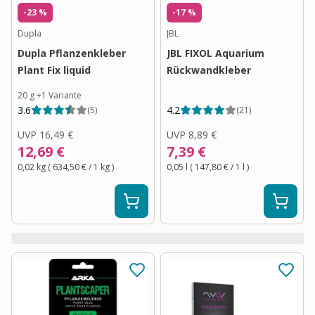
-23 %
-17 %
Dupla
JBL
Dupla Pflanzenkleber
JBL FIXOL Aquarium
Plant Fix liquid
Rückwandkleber
20 g
+
1
Variante
3.6
4.2
(
5
)
(
21
)
UVP
16,49 €
UVP
8,89 €
12,69 €
7,39 €
0,02 kg
(
634,50 €
/ 1
kg
)
0,05 l
(
147,80 €
/ 1
l
)