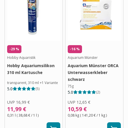
-29 %
-16 %
Hobby Aquaristik
Aquarium Münster
Hobby Aquariumsilikon
Aquarium Münster ORCA
310 ml Kartusche
Unterwasserkleber
schwarz
transparent, 310 ml
+
1
Variante
75g
5.0
(
5
)
5.0
(
2
)
UVP
16,99 €
UVP
12,65 €
11,99 €
10,59 €
0,31 l
(
38,68 €
/ 1
l
)
0,08 kg
(
141,20 €
/ 1
kg
)