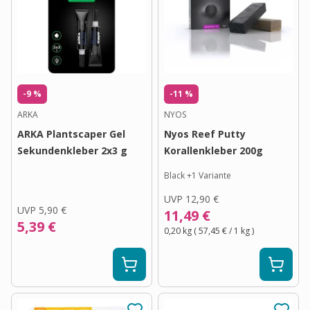
-9 %
-11 %
ARKA
NYOS
ARKA Plantscaper Gel
Nyos Reef Putty
Sekundenkleber 2x3 g
Korallenkleber 200g
Black
+
1
Variante
UVP
12,90 €
UVP
5,90 €
11,49 €
5,39 €
0,20 kg
(
57,45 €
/ 1
kg
)