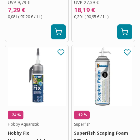
UVP
9,79 €
UVP
27,39 €
7,29 €
18,19 €
0,08 l
(
97,20 €
/ 1
l
)
0,20 l
(
90,95 €
/ 1
l
)
-24 %
-12 %
Hobby Aquaristik
Superfish
Hobby Fix
SuperFish Scaping Foam