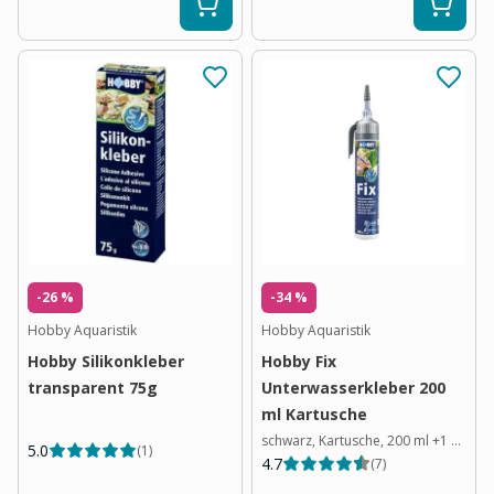
-26 %
-34 %
Hobby Aquaristik
Hobby Aquaristik
Hobby Silikonkleber
Hobby Fix
transparent 75g
Unterwasserkleber 200
ml Kartusche
schwarz, Kartusche, 200 ml
+
1
Varian
5.0
(
1
)
4.7
(
7
)