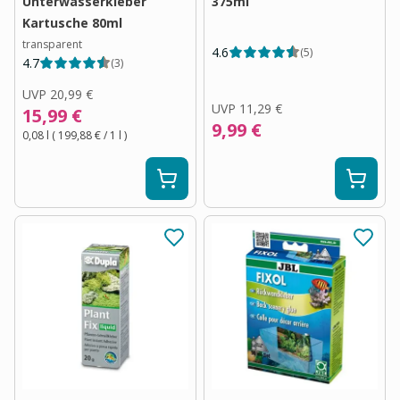
Unterwasserkleber
375ml
Kartusche 80ml
transparent
4.6
(
5
)
4.7
(
3
)
UVP
20,99 €
UVP
11,29 €
15,99 €
9,99 €
0,08 l
(
199,88 €
/ 1
l
)