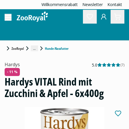
Willkommensrabatt
Newsletter
Kontakt
...
ZooRoyal
Hunde-Nassfutter
Hardys
5.0
(
7
)
- 11 %
Hardys VITAL Rind mit
Zucchini & Apfel - 6x400g