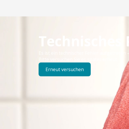
Technisches
Es ist ein technischer Fehler aufgetreten –
Bitte versuchen Sie es später erneut.
Erneut versuchen