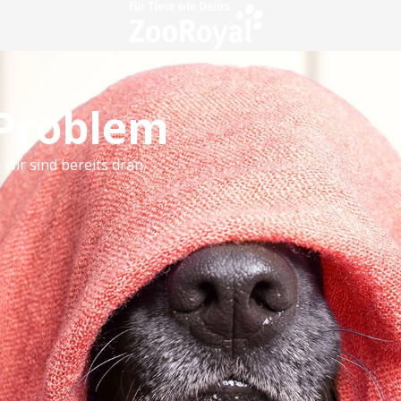
 Problem
 wir sind bereits dran.