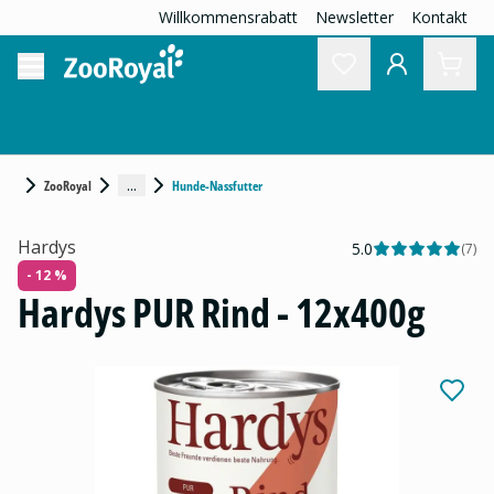
Willkommensrabatt
Newsletter
Kontakt
...
ZooRoyal
Hunde-Nassfutter
Hardys
5.0
(
7
)
- 12 %
Hardys PUR Rind - 12x400g