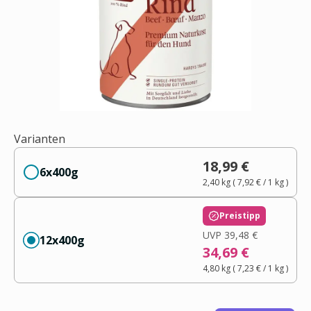
Varianten
18,99 €
6x400g
2,40 kg
(
7,92 €
/ 1
kg
)
Preistipp
UVP
39,48 €
12x400g
34,69 €
4,80 kg
(
7,23 €
/ 1
kg
)