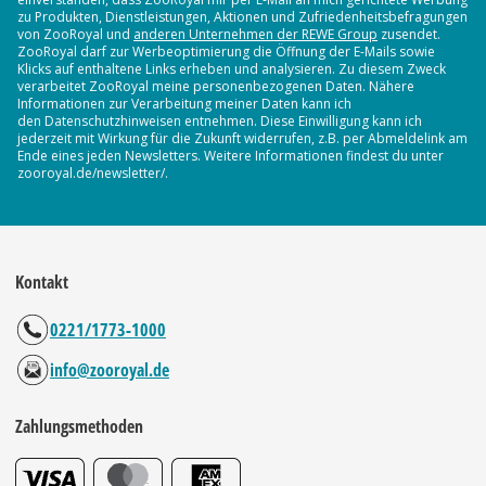
zu Produkten, Dienstleistungen, Aktionen und Zufriedenheitsbefragungen
von ZooRoyal und
anderen Unternehmen der REWE Group
zusendet.
ZooRoyal darf zur Werbeoptimierung die Öffnung der E-Mails sowie
Klicks auf enthaltene Links erheben und analysieren. Zu diesem Zweck
verarbeitet ZooRoyal meine personenbezogenen Daten. Nähere
Informationen zur Verarbeitung meiner Daten kann ich
den Datenschutzhinweisen entnehmen. Diese Einwilligung kann ich
jederzeit mit Wirkung für die Zukunft widerrufen, z.B. per Abmeldelink am
Ende eines jeden Newsletters. Weitere Informationen findest du unter
zooroyal.de/newsletter/.
Kontakt
0221/1773-1000
info@zooroyal.de
Zahlungsmethoden