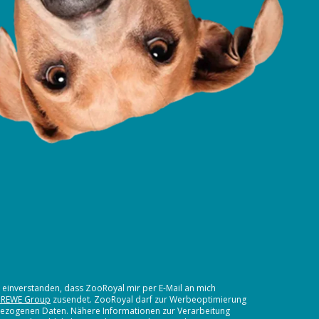
t einverstanden, dass ZooRoyal mir per E-Mail an mich
 REWE Group
zusendet. ZooRoyal darf zur Werbeoptimierung
nbezogenen Daten. Nähere Informationen zur Verarbeitung