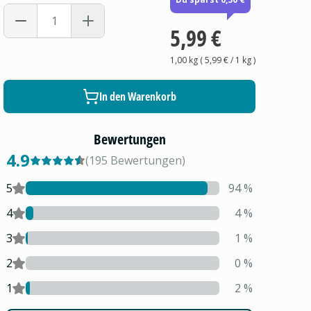
5,99 €
1,00 kg
(
5,99 €
/ 1
kg
)
In den Warenkorb
Bewertungen
4.9
(
195
Bewertungen
)
5
94
%
4
4
%
3
1
%
2
0
%
1
2
%