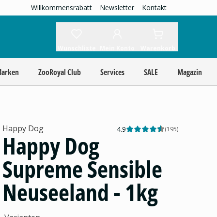
Willkommensrabatt
Newsletter
Kontakt
Wunschliste
Mein Konto
Warenkorb
Marken
ZooRoyal Club
Services
SALE
Magazin
Happy Dog
4.9
(
195
)
Happy Dog
Supreme Sensible
Neuseeland - 1kg