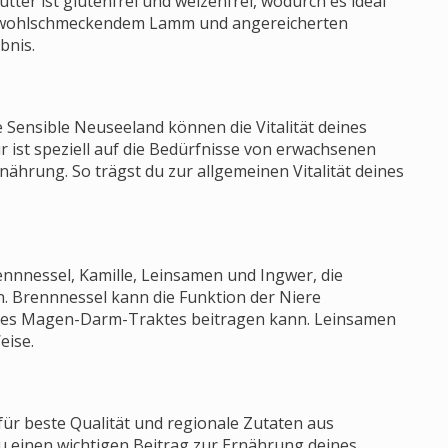
ter ist glutenfrei und weizenfrei, wodurch es ideal
it wohlschmeckendem Lamm und angereicherten
bnis.
Sensible Neuseeland können die Vitalität deines
ist speziell auf die Bedürfnisse von erwachsenen
ährung. So trägst du zur allgemeinen Vitalität deines
nnnessel, Kamille, Leinsamen und Ingwer, die
. Brennnessel kann die Funktion der Niere
 des Magen-Darm-Traktes beitragen kann. Leinsamen
eise.
r beste Qualität und regionale Zutaten aus
du einen wichtigen Beitrag zur Ernährung deines