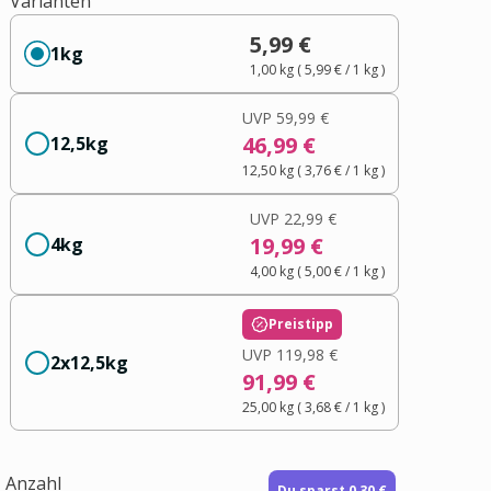
Varianten
5,99 €
1kg
1,00 kg
(
5,99 €
/ 1
kg
)
UVP
59,99 €
46,99 €
12,5kg
12,50 kg
(
3,76 €
/ 1
kg
)
UVP
22,99 €
19,99 €
4kg
4,00 kg
(
5,00 €
/ 1
kg
)
Preistipp
UVP
119,98 €
2x12,5kg
91,99 €
25,00 kg
(
3,68 €
/ 1
kg
)
Anzahl
Du sparst 0,30 €