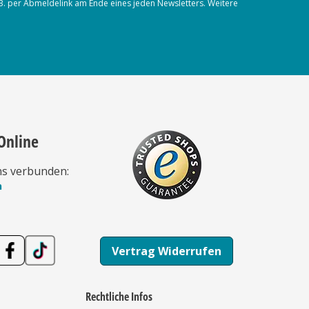
.B. per Abmeldelink am Ende eines jeden Newsletters. Weitere
Online
ns verbunden:
n
Vertrag Widerrufen
Rechtliche Infos