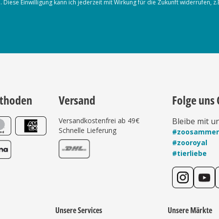
iese Einwilligung kann ich jederzeit mit Wirkung für die Zukunft widerrufen, z
thoden
Versand
Folge uns 
Versandkostenfrei ab 49€
Bleibe mit u
Schnelle Lieferung
#zoosamme
#zooroyal
#tierliebe
Unsere Services
Unsere Märkte