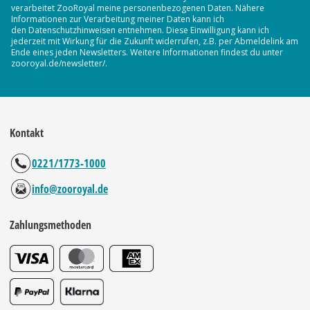
verarbeitet ZooRoyal meine personenbezogenen Daten. Nähere
Informationen zur Verarbeitung meiner Daten kann ich
den Datenschutzhinweisen entnehmen. Diese Einwilligung kann ich
jederzeit mit Wirkung für die Zukunft widerrufen, z.B. per Abmeldelink am
Ende eines jeden Newsletters. Weitere Informationen findest du unter
zooroyal.de/newsletter/.
Kontakt
0221/1773-1000
info@zooroyal.de
Zahlungsmethoden