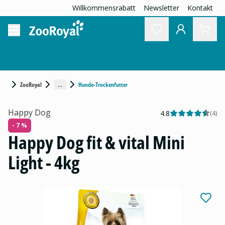
Willkommensrabatt
Newsletter
Kontakt
...
ZooRoyal
Hunde-Trockenfutter
Happy Dog
4.8
(
4
)
- 7 %
Happy Dog fit & vital Mini
Light - 4kg