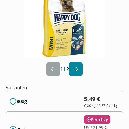
1
2
Varianten
5,49 €
800g
0,80 kg
(
6,87 €
/ 1
kg
)
Preistipp
UVP
21,99 €