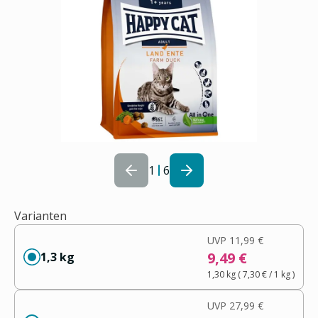
1
6
Varianten
UVP
11,99 €
9,49 €
1,3 kg
1,30 kg
(
7,30 €
/ 1
kg
)
UVP
27,99 €