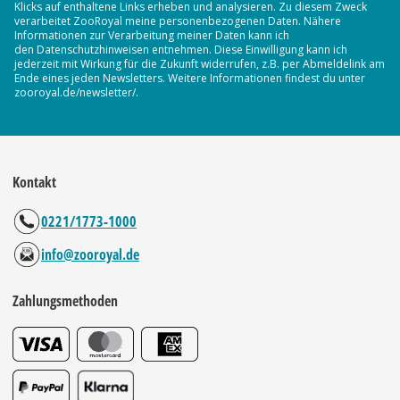
Klicks auf enthaltene Links erheben und analysieren. Zu diesem Zweck
verarbeitet ZooRoyal meine personenbezogenen Daten. Nähere
Informationen zur Verarbeitung meiner Daten kann ich
den Datenschutzhinweisen entnehmen. Diese Einwilligung kann ich
jederzeit mit Wirkung für die Zukunft widerrufen, z.B. per Abmeldelink am
Ende eines jeden Newsletters. Weitere Informationen findest du unter
zooroyal.de/newsletter/.
Kontakt
0221/1773-1000
info@zooroyal.de
Zahlungsmethoden