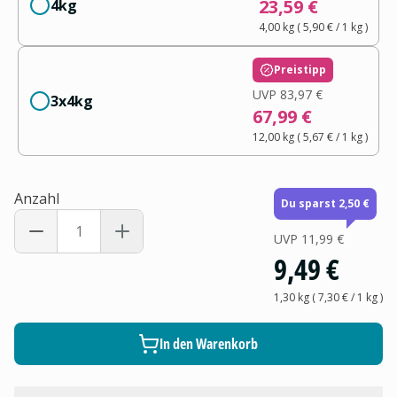
23,59 €
4kg
4,00 kg
(
5,90 €
/ 1
kg
)
Preistipp
UVP
83,97 €
3x4kg
67,99 €
12,00 kg
(
5,67 €
/ 1
kg
)
Anzahl
Du sparst 2,50 €
UVP
11,99 €
9,49 €
1,30 kg
(
7,30 €
/ 1
kg
)
In den Warenkorb