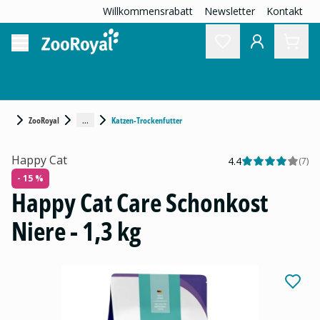
Willkommensrabatt
Newsletter
Kontakt
...
ZooRoyal
Katzen-Trockenfutter
Happy Cat
4.4
(
7
)
- 15 %
Happy Cat Care Schonkost
Niere - 1,3 kg