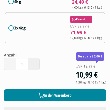
24,49 €
4kg
4,00 kg
(
6,13 €
/ 1
kg
)
Preistipp
UVP
89,97 €
3x4kg
71,99 €
12,00 kg
(
6,00 €
/ 1
kg
)
Anzahl
Du sparst 2,00 €
UVP
12,99 €
10,99 €
1,30 kg
(
8,46 €
/ 1
kg
)
In den Warenkorb