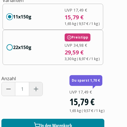
Varianten
UVP
17,49 €
15,79 €
11x150g
1,65 kg
(
9,57 €
/ 1
kg
)
Preistipp
UVP
34,98 €
22x150g
29,59 €
3,30 kg
(
8,97 €
/ 1
kg
)
Anzahl
Du sparst 1,70 €
UVP
17,49 €
15,79 €
1,65 kg
(
9,57 €
/ 1
kg
)
In den Warenkorb