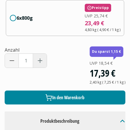
Preistipp
UVP
25,74 €
6x800g
23,49 €
4,80 kg
(
4,90 €
/ 1
kg
)
Anzahl
Du sparst 1,15 €
UVP
18,54 €
17,39 €
2,40 kg
(
7,25 €
/ 1
kg
)
In den Warenkorb
Produktbeschreibung