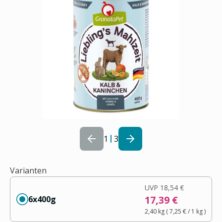
1
3
Varianten
UVP
18,54 €
17,39 €
6x400g
2,40 kg
(
7,25 €
/ 1
kg
)