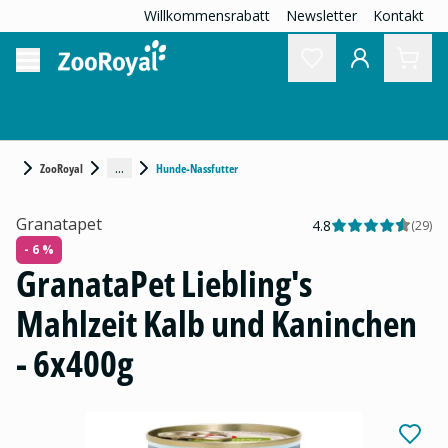
Willkommensrabatt
Newsletter
Kontakt
...
ZooRoyal
Hunde-Nassfutter
Granatapet
4.8
(
29
)
- 6 %
GranataPet Liebling's
Mahlzeit Kalb und Kaninchen
- 6x400g