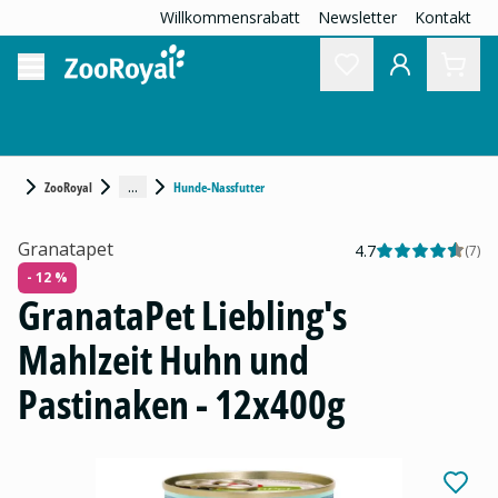
Willkommensrabatt
Newsletter
Kontakt
...
ZooRoyal
Hunde-Nassfutter
Granatapet
4.7
(
7
)
- 12 %
GranataPet Liebling's
Mahlzeit Huhn und
Pastinaken - 12x400g