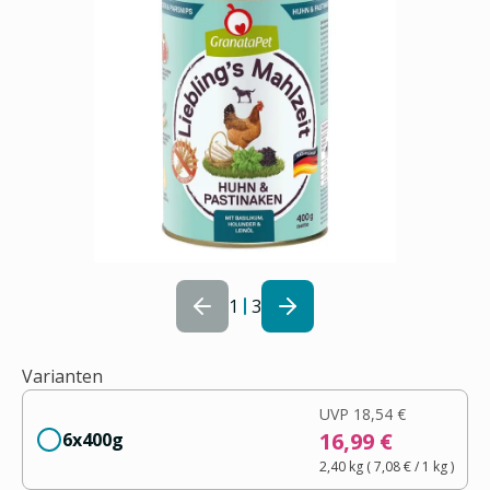
1
3
Varianten
UVP
18,54 €
16,99 €
6x400g
2,40 kg
(
7,08 €
/ 1
kg
)