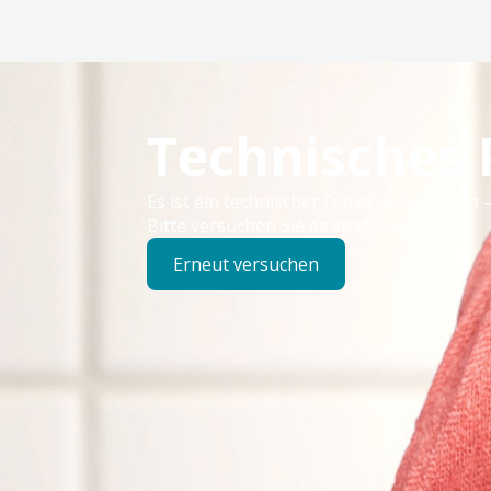
Technisches
Es ist ein technischer Fehler aufgetreten –
Bitte versuchen Sie es später erneut.
Erneut versuchen