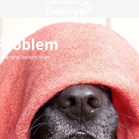
 Problem
 wir sind bereits dran.