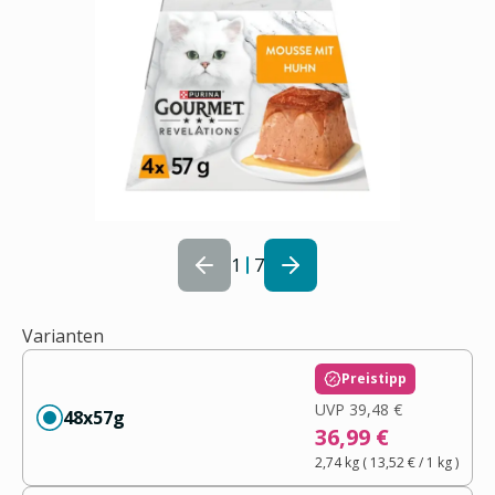
1
7
Varianten
Preistipp
UVP
39,48 €
48x57g
36,99 €
2,74 kg
(
13,52 €
/ 1
kg
)