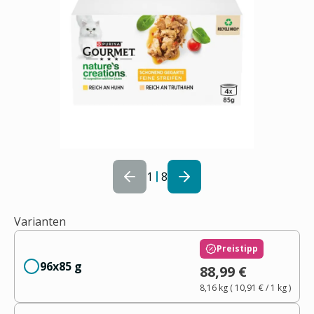
1
8
Varianten
Preistipp
96x85 g
88,99 €
8,16 kg
(
10,91 €
/ 1
kg
)