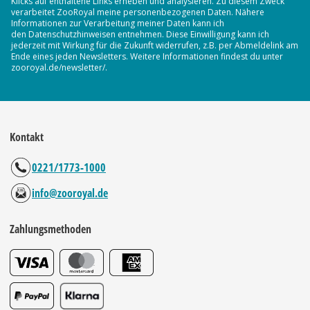
Klicks auf enthaltene Links erheben und analysieren. Zu diesem Zweck
verarbeitet ZooRoyal meine personenbezogenen Daten. Nähere
Informationen zur Verarbeitung meiner Daten kann ich
den Datenschutzhinweisen entnehmen. Diese Einwilligung kann ich
jederzeit mit Wirkung für die Zukunft widerrufen, z.B. per Abmeldelink am
Ende eines jeden Newsletters. Weitere Informationen findest du unter
zooroyal.de/newsletter/.
Kontakt
0221/1773-1000
info@zooroyal.de
Zahlungsmethoden