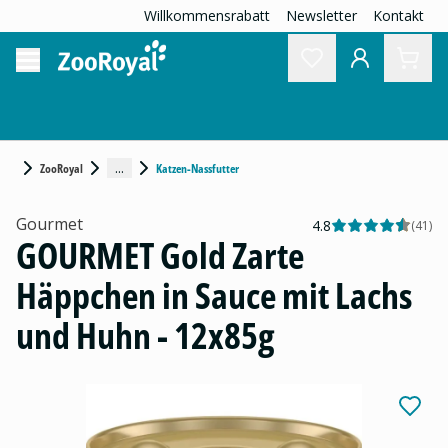
Willkommensrabatt
Newsletter
Kontakt
...
ZooRoyal
Katzen-Nassfutter
Gourmet
4.8
(
41
)
GOURMET Gold Zarte
Häppchen in Sauce mit Lachs
und Huhn - 12x85g