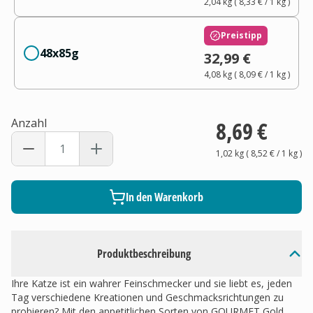
2,04 kg
(
8,33 €
/ 1
kg
)
Preistipp
48x85g
32,99 €
4,08 kg
(
8,09 €
/ 1
kg
)
Anzahl
8,69 €
1,02 kg
(
8,52 €
/ 1
kg
)
In den Warenkorb
Produktbeschreibung
Ihre Katze ist ein wahrer Feinschmecker und sie liebt es, jeden
Tag verschiedene Kreationen und Geschmacksrichtungen zu
probieren? Mit den appetitlichen Sorten von GOURMET Gold