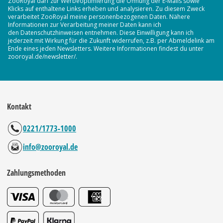
ZooRoyal darf zur Werbeoptimierung die Öffnung der E-Mails sowie
Klicks auf enthaltene Links erheben und analysieren. Zu diesem Zweck
verarbeitet ZooRoyal meine personenbezogenen Daten. Nähere
Informationen zur Verarbeitung meiner Daten kann ich
den Datenschutzhinweisen entnehmen. Diese Einwilligung kann ich
jederzeit mit Wirkung für die Zukunft widerrufen, z.B. per Abmeldelink am
Ende eines jeden Newsletters. Weitere Informationen findest du unter
zooroyal.de/newsletter/.
Kontakt
0221/1773-1000
info@zooroyal.de
Zahlungsmethoden