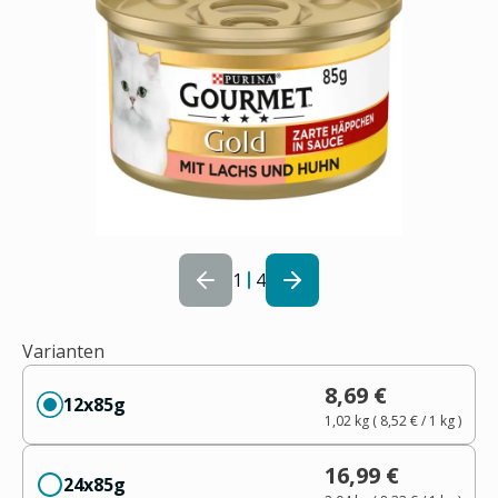
1
4
Varianten
8,69 €
12x85g
1,02 kg
(
8,52 €
/ 1
kg
)
16,99 €
24x85g