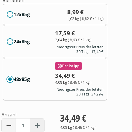
Varianten
8,99 €
12x85g
1,02 kg
(
8,82 €
/ 1
kg
)
17,59 €
2,04 kg
(
8,63 €
/ 1
kg
)
24x85g
Niedrigster Preis der letzten
30 Tage:
17,49 €
Preistipp
34,49 €
48x85g
4,08 kg
(
8,46 €
/ 1
kg
)
Niedrigster Preis der letzten
30 Tage:
34,29 €
Anzahl
34,49 €
4,08 kg
(
8,46 €
/ 1
kg
)