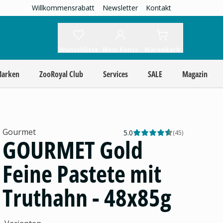
Willkommensrabatt
Newsletter
Kontakt
Wunschliste
Mein Konto
Warenkorb
Marken
ZooRoyal Club
Services
SALE
Magazin
Gourmet
5.0
(
45
)
GOURMET Gold
Feine Pastete mit
Truthahn - 48x85g