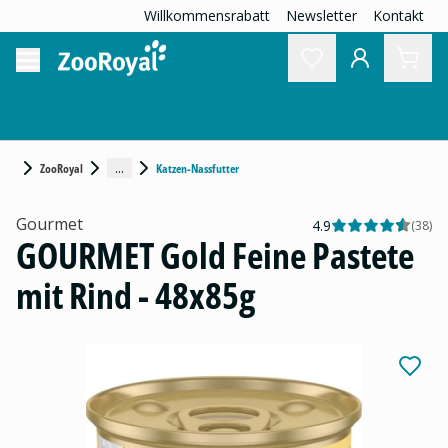
Willkommensrabatt
Newsletter
Kontakt
...
ZooRoyal
Katzen-Nassfutter
Gourmet
4.9
(
38
)
GOURMET Gold Feine Pastete
mit Rind - 48x85g