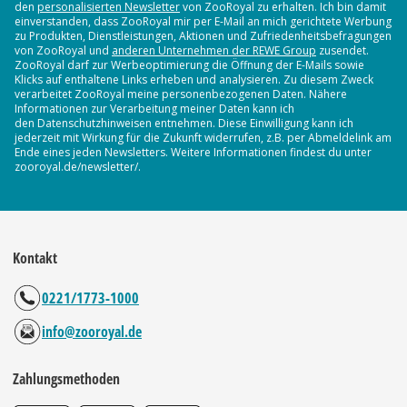
den
personalisierten Newsletter
von ZooRoyal zu erhalten. Ich bin damit
einverstanden, dass ZooRoyal mir per E-Mail an mich gerichtete Werbung
zu Produkten, Dienstleistungen, Aktionen und Zufriedenheitsbefragungen
von ZooRoyal und
anderen Unternehmen der REWE Group
zusendet.
ZooRoyal darf zur Werbeoptimierung die Öffnung der E-Mails sowie
Klicks auf enthaltene Links erheben und analysieren. Zu diesem Zweck
verarbeitet ZooRoyal meine personenbezogenen Daten. Nähere
Informationen zur Verarbeitung meiner Daten kann ich
den Datenschutzhinweisen entnehmen. Diese Einwilligung kann ich
jederzeit mit Wirkung für die Zukunft widerrufen, z.B. per Abmeldelink am
Ende eines jeden Newsletters. Weitere Informationen findest du unter
zooroyal.de/newsletter/.
Kontakt
0221/1773-1000
info@zooroyal.de
Zahlungsmethoden