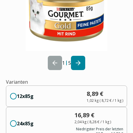
1
5
Varianten
8,89 €
12x85g
1,02 kg
(
8,72 €
/ 1
kg
)
16,89 €
2,04 kg
(
8,28 €
/ 1
kg
)
24x85g
Niedrigster Preis der letzten