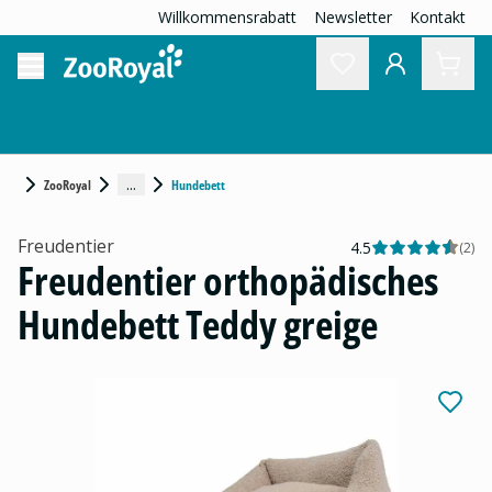
Willkommensrabatt
Newsletter
Kontakt
...
ZooRoyal
Hundebett
Freudentier
4.5
(
2
)
Freudentier orthopädisches
Hundebett Teddy greige