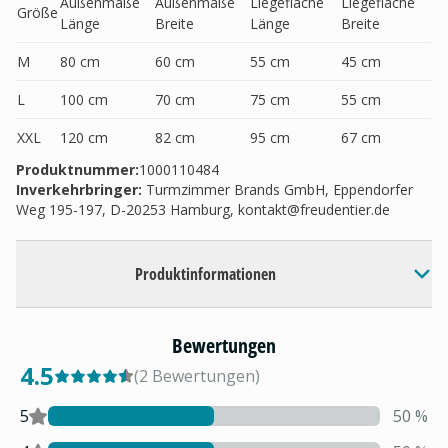
Außenmaße
Außenmaße
Liegefläche
Liegefläche
Größe
Länge
Breite
Länge
Breite
M
80 cm
60 cm
55 cm
45 cm
L
100 cm
70 cm
75 cm
55 cm
XXL
120 cm
82 cm
95 cm
67 cm
Produktnummer:
1000110484
Inverkehrbringer
:
Turmzimmer Brands GmbH, Eppendorfer
Weg 195-197, D-20253 Hamburg,
kontakt@freudentier.de
Produktinformationen
Bewertungen
4.5
(
2
Bewertungen
)
5
50
%