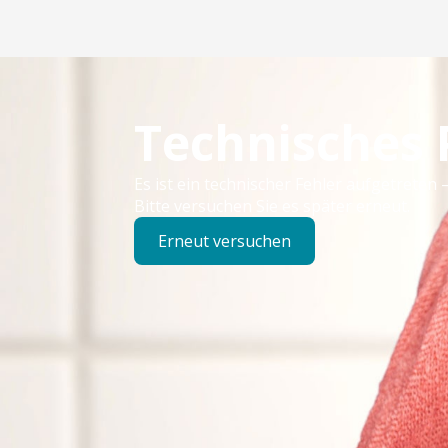
Technisches
Es ist ein technischer Fehler aufgetreten –
Bitte versuchen Sie es später erneut.
Erneut versuchen