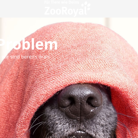
 Problem
 wir sind bereits dran.