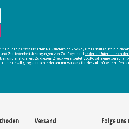
ruf ein, den
personalisierten Newsletter
von ZooRoyal zu erhalten. Ich bin dami
en und Zufriedenheitsbefragungen von ZooRoyal und
anderen Unternehmen der
erheben und analysieren. Zu diesem Zweck verarbeitet ZooRoyal meine persone
iese Einwilligung kann ich jederzeit mit Wirkung für die Zukunft widerrufen, z
thoden
Versand
Folge uns 