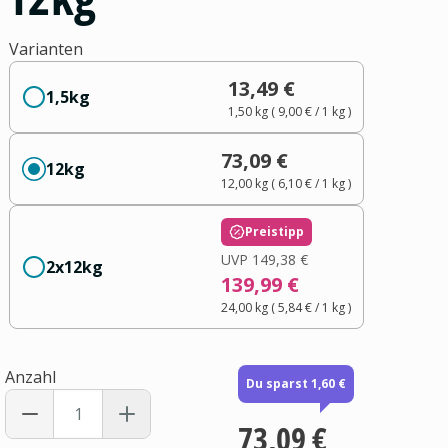
Varianten
13,49 €
1,5kg
1,50 kg
(
9,00 €
/ 1
kg
)
73,09 €
12kg
12,00 kg
(
6,10 €
/ 1
kg
)
Preistipp
UVP
149,38 €
2x12kg
139,99 €
24,00 kg
(
5,84 €
/ 1
kg
)
Anzahl
Du sparst 1,60 €
73,09 €