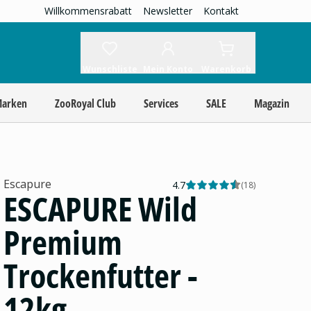
Willkommensrabatt
Newsletter
Kontakt
Wunschliste
Mein Konto
Warenkorb
Marken
ZooRoyal Club
Services
SALE
Magazin
Escapure
4.7
(
18
)
ESCAPURE Wild
Premium
Trockenfutter -
12kg