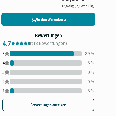
12,00 kg
(
6,10 €
/ 1
kg
)
In den Warenkorb
Bewertungen
4.7
(
18
Bewertungen
)
5
89
%
4
6
%
3
0
%
2
0
%
1
6
%
Bewertungen anzeigen