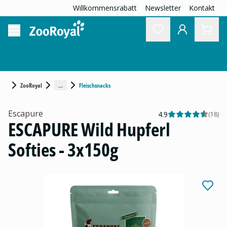
Willkommensrabatt
Newsletter
Kontakt
...
ZooRoyal
Fleischsnacks
Escapure
4.9
(
18
)
ESCAPURE Wild Hupferl
Softies - 3x150g