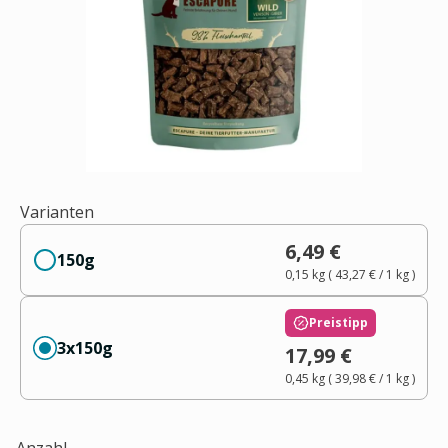
Varianten
6,49 €
150g
0,15 kg
(
43,27 €
/ 1
kg
)
Preistipp
3x150g
17,99 €
0,45 kg
(
39,98 €
/ 1
kg
)