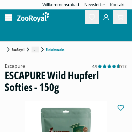
Willkommensrabatt
Newsletter
Kontakt
...
ZooRoyal
Fleischsnacks
Escapure
4.9
(
18
)
ESCAPURE Wild Hupferl
Softies - 150g