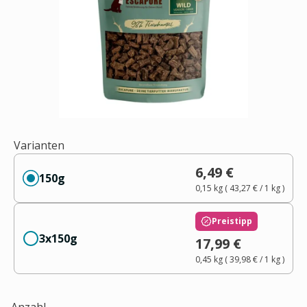
Varianten
6,49 €
150g
0,15 kg
(
43,27 €
/ 1
kg
)
Preistipp
3x150g
17,99 €
0,45 kg
(
39,98 €
/ 1
kg
)