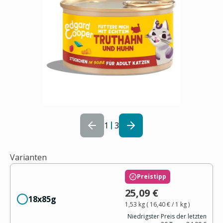
1
3
Varianten
Preistipp
25,09 €
18x85g
1,53 kg
(
16,40 €
/ 1
kg
)
Niedrigster Preis der letzten