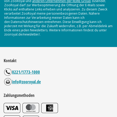
von ZooRoyal und
anderen Unternehmen der REWE Group
zusendet.
ZooRoyal darf zur Werbeoptimierung die Öffnung der E-Mails sowie
Klicks auf enthaltene Links erheben und analysieren. Zu diesem Zweck
verarbeitet ZooRoyal meine personenbezogenen Daten. Nähere
Informationen zur Verarbeitung meiner Daten kann ich
den Datenschutzhinweisen entnehmen. Diese Einwilligung kann ich
jederzeit mit Wirkung für die Zukunft widerrufen, z.B. per Abmeldelink am
Ende eines jeden Newsletters. Weitere Informationen findest du unter
zooroyal.de/newsletter/.
Kontakt
0221/1773-1000
info@zooroyal.de
Zahlungsmethoden