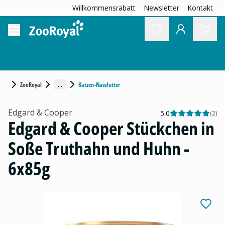
Willkommensrabatt
Newsletter
Kontakt
...
ZooRoyal
Katzen-Nassfutter
Edgard & Cooper
5.0
(
2
)
Edgard & Cooper Stückchen in
Soße Truthahn und Huhn -
6x85g