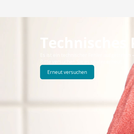
Technisches
Es ist ein technischer Fehler aufgetreten –
Bitte versuchen Sie es später erneut.
Erneut versuchen