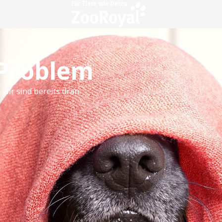
 Problem
 wir sind bereits dran.