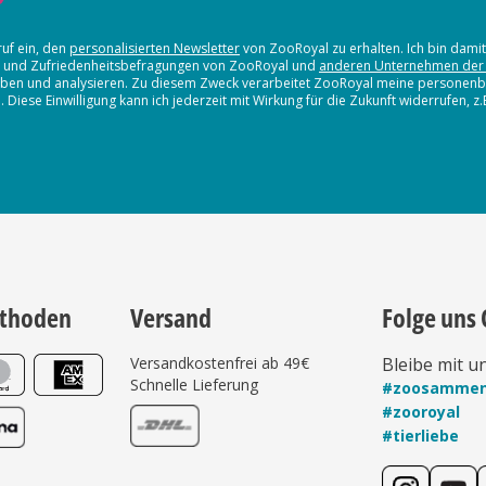
ruf ein, den
personalisierten Newsletter
von ZooRoyal zu erhalten. Ich bin dami
en und Zufriedenheitsbefragungen von ZooRoyal und
anderen Unternehmen der
erheben und analysieren. Zu diesem Zweck verarbeitet ZooRoyal meine persone
iese Einwilligung kann ich jederzeit mit Wirkung für die Zukunft widerrufen, z
thoden
Versand
Folge uns 
Versandkostenfrei ab 49€
Bleibe mit u
Schnelle Lieferung
#zoosamme
#zooroyal
#tierliebe