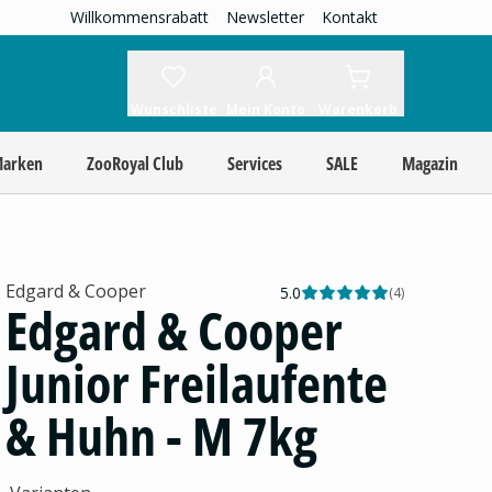
Willkommensrabatt
Newsletter
Kontakt
Wunschliste
Mein Konto
Warenkorb
Marken
ZooRoyal Club
Services
SALE
Magazin
Edgard & Cooper
5.0
(
4
)
Edgard & Cooper
Junior Freilaufente
& Huhn - M 7kg