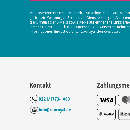
Mit Absenden meiner E-Mail-Adresse willige ich bis auf Wider
gerichtete Werbung zu Produkten, Dienstleistungen, Aktion
die Öffnung der E-Mails sowie Klicks auf enthaltene Links 
meiner Daten kann ich den Datenschutzhinweisen entnehmen. D
Informationen findest du unter zooroyal.de/newsletter/.
Kontakt
Zahlungsme
0221/1773-1000
info@zooroyal.de