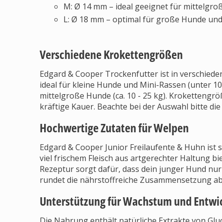
M: Ø 14 mm – ideal geeignet für mittelgr
L: Ø 18 mm – optimal für große Hunde und
Verschiedene Krokettengrößen
Edgard & Cooper Trockenfutter ist in verschiede
ideal für kleine Hunde und Mini-Rassen (unter 10
mittelgroße Hunde (ca. 10 - 25 kg). Krokettengrö
kräftige Kauer. Beachte bei der Auswahl bitte di
Hochwertige Zutaten für Welpen
Edgard & Cooper Junior Freilaufente & Huhn ist s
viel frischem Fleisch aus artgerechter Haltung bie
Rezeptur sorgt dafür, dass dein junger Hund nu
rundet die nährstoffreiche Zusammensetzung ab
Unterstützung für Wachstum und Entwi
Die Nahrung enthält natürliche Extrakte von Glu