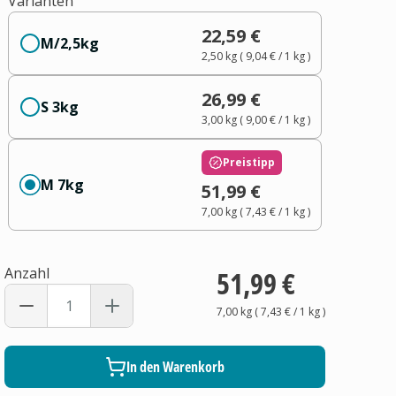
Varianten
22,59 €
M/2,5kg
2,50 kg
(
9,04 €
/ 1
kg
)
26,99 €
S 3kg
3,00 kg
(
9,00 €
/ 1
kg
)
Preistipp
M 7kg
51,99 €
7,00 kg
(
7,43 €
/ 1
kg
)
Anzahl
51,99 €
7,00 kg
(
7,43 €
/ 1
kg
)
In den Warenkorb