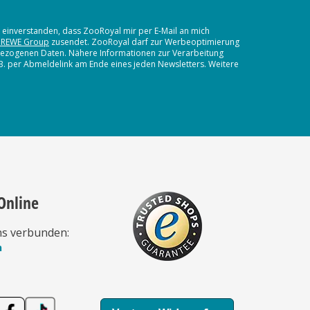
t einverstanden, dass ZooRoyal mir per E-Mail an mich
 REWE Group
zusendet. ZooRoyal darf zur Werbeoptimierung
nbezogenen Daten. Nähere Informationen zur Verarbeitung
.B. per Abmeldelink am Ende eines jeden Newsletters. Weitere
Online
ns verbunden:
n