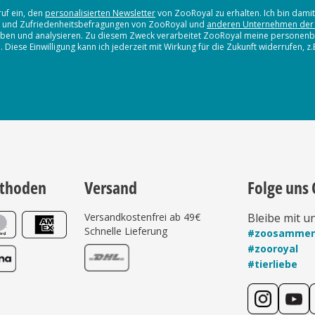
ruf ein, den
personalisierten Newsletter
von ZooRoyal zu erhalten. Ich bin dami
en und Zufriedenheitsbefragungen von ZooRoyal und
anderen Unternehmen der
erheben und analysieren. Zu diesem Zweck verarbeitet ZooRoyal meine persone
iese Einwilligung kann ich jederzeit mit Wirkung für die Zukunft widerrufen, z
thoden
Versand
Folge uns 
Versandkostenfrei ab 49€
Bleibe mit u
Schnelle Lieferung
#zoosamme
#zooroyal
#tierliebe