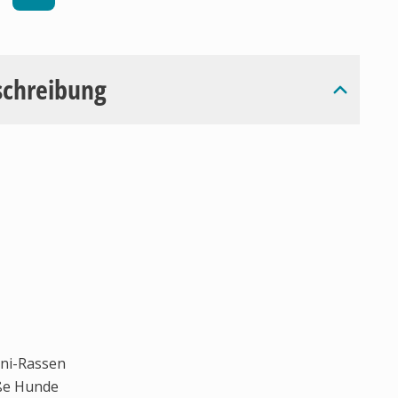
schreibung
ini-Rassen
oße Hunde