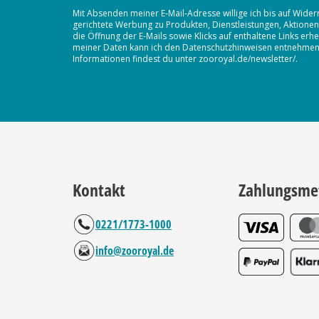
Mit Absenden meiner E-Mail-Adresse willige ich bis auf Wider
gerichtete Werbung zu Produkten, Dienstleistungen, Aktion
die Öffnung der E-Mails sowie Klicks auf enthaltene Links 
meiner Daten kann ich den Datenschutzhinweisen entnehmen. D
Informationen findest du unter zooroyal.de/newsletter/.
Kontakt
Zahlungsme
0221/1773-1000
info@zooroyal.de