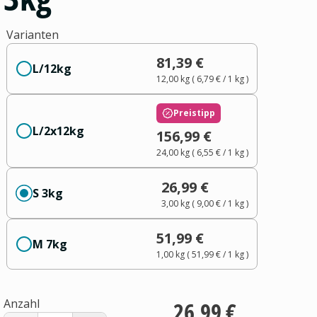
Varianten
81,39 €
L/12kg
12,00 kg
(
6,79 €
/ 1
kg
)
Preistipp
L/2x12kg
156,99 €
24,00 kg
(
6,55 €
/ 1
kg
)
26,99 €
S 3kg
3,00 kg
(
9,00 €
/ 1
kg
)
51,99 €
M 7kg
1,00 kg
(
51,99 €
/ 1
kg
)
Anzahl
26,99 €