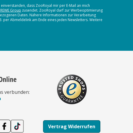
t einverstanden, dass ZooRoyal mir per E-Mail an mich
 REWE Group
zusendet. ZooRoyal darf zur Werbeoptimierung
nbezogenen Daten. Nähere Informationen zur Verarbeitung
.B. per Abmeldelink am Ende eines jeden Newsletters. Weitere
Online
ns verbunden:
n
Vertrag Widerrufen