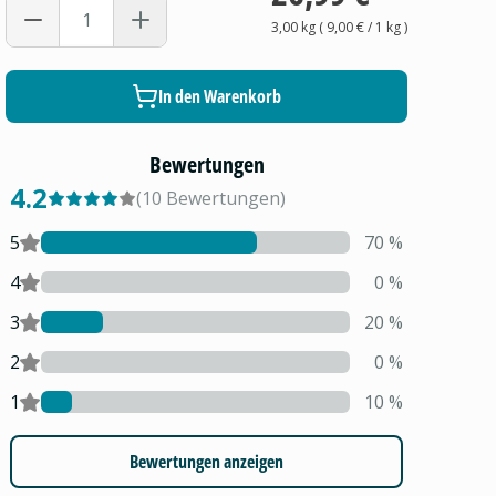
3,00 kg
(
9,00 €
/ 1
kg
)
In den Warenkorb
Bewertungen
4.2
(
10
Bewertungen
)
5
70
%
4
0
%
3
20
%
2
0
%
1
10
%
Bewertungen anzeigen