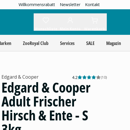
Willkommensrabatt
Newsletter
Kontakt
Wunschliste
Mein Konto
Warenkorb
Marken
ZooRoyal Club
Services
SALE
Magazin
Edgard & Cooper
4.2
(
10
)
Edgard & Cooper
Adult Frischer
Hirsch & Ente - S
3kg